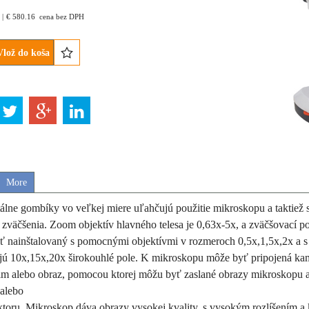
€
580.16
cena bez DPH
Vlož do koša
More
álne gombíky vo veľkej miere uľahčujú použitie mikroskopu a
taktiež 
zväčšenia. Zoom objektív hlavného telesa je
0,63x-5x, a zväčšovací po
 nainštalovaný s
pomocnými objektívmi v rozmeroch 0,5x,1,5x,2x a s
ajú
10x,15x,20x širokouhlé pole. K mikroskopu môže byť pripojená ka
ilm alebo obraz, pomocou ktorej môžu byť zaslané obrazy
mikroskopu a
 alebo
ktoru. Mikroskop dáva obrazy
vysokej kvality, s vysokým rozlíšením a