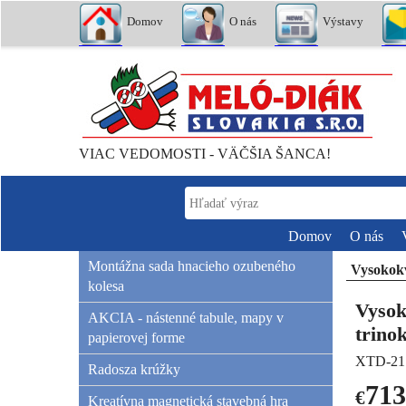
Domov
O nás
Výstavy
VIAC VEDOMOSTI - VÄČŠIA ŠANCA!
Domov
O nás
Montážna sada hnacieho ozubeného
Vysokokv
kolesa
Vysok
AKCIA - nástenné tabule, mapy v
trino
papierovej forme
XTD-21
Radosza krúžky
713
€
Kreatívna magnetická stavebná hra