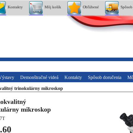
Kontakty
Môj košík
Obľúbené
Spôsob
Výstavy
Demonštračné videá
Kontakty
Spôsob doručenia
Mô
alitný trinokulárny mikroskop
okvalitný
kulárny mikroskop
7T
.60