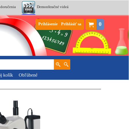
 doručenia
Demonštračné videá
0
Prihlásenie
Prihlásiť sa
j košík
Obľúbené