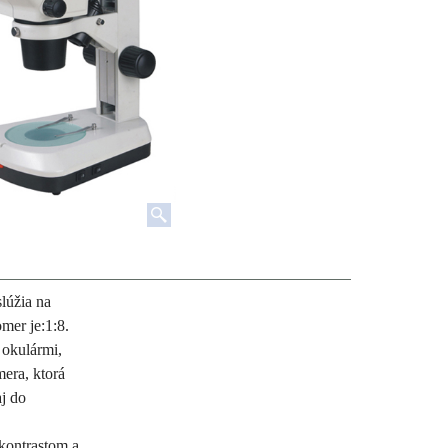
slúžia na
mer je:1:8.
 okulármi,
mera,
ktorá
j do
 kontrastom a