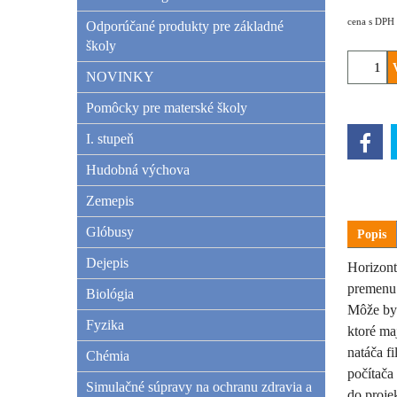
cena s DPH
Odporúčané produkty pre základné
školy
NOVINKY
Pomôcky pre materské školy
I. stupeň
Hudobná výchova
Zemepis
Glóbusy
Popis
Dejepis
Horizont
premenu 
Biológia
Môže byť
Fyzika
ktoré m
natáča f
Chémia
počítača
Simulačné súpravy na ochranu zdravia a
do proje