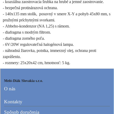
- koaxiálna zaostrovacia šrubka na hrubé a jemné zaostrovanie.
- bezpečná protinárazová ochrana.
- 140x135 mm stolík,
posuvný v smere X-Y a pohyb 45x80 mm, s
pružnými príchytnými svorkami.
- Abbeho-kondenzor (NA 1,25) s rámom.
- diafragma s modrým filtrom.
- diafragma zorného poľa.
- 6V/20W regulovateľná halogénová lampa.
- náhradná žiarovka, poistka, immerzný olej, ochrana proti
zaprášeniu.
- rozmery: 25x20x42 cm, hmotnosť: 5 kg.
Meló-Diák Slovakia s.r.o.
O nás
Kontakty
Spôsob doručenia