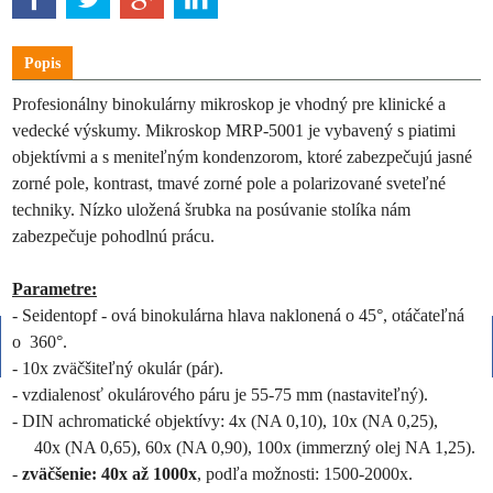
Popis
Profesionálny binokulárny mikroskop je vhodný pre klinické a
vedecké výskumy. Mikroskop MRP-5001 je vybavený s piatimi
objektívmi a s meniteľným kondenzorom, ktoré zabezpečujú jasné
zorné pole, kontrast, tmavé zorné pole a polarizované sveteľné
techniky. Nízko uložená šrubka na posúvanie stolíka nám
zabezpečuje pohodlnú prácu.
Parametre:
- Seidentopf - ová binokulárna hlava naklonená o 45°, otáčateľná
o
360°.
- 10x zväčšiteľný okulár (pár).
- vzdialenosť okulárového páru je 55-75 mm (nastaviteľný).
- DIN achromatické objektívy: 4x (NA 0,10), 10x (NA 0,25),
40x (NA 0,65), 60x (NA 0,90), 100x (immerzný olej NA 1,25).
-
zväčšenie: 40x až 1000x
, podľa možnosti: 1500-2000x.