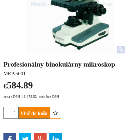
Profesionálny binokulárny mikroskop
MRP-5001
584.89
€
cena s DPH
€
475.52
cena bez DPH
Vlož do koša