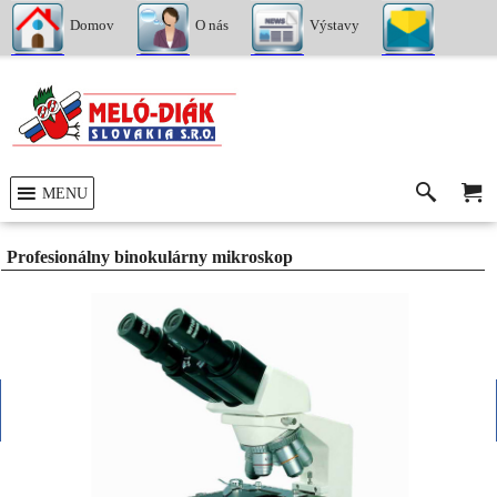
Domov
O nás
Výstavy
Kontakty
MENU
Profesionálny binokulárny mikroskop