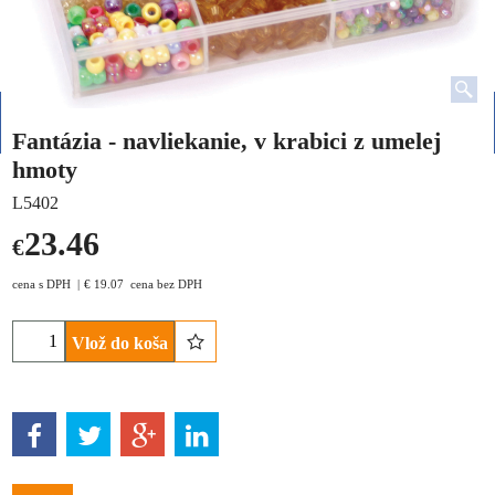
Fantázia - navliekanie, v krabici z umelej
hmoty
L5402
23.46
€
cena s DPH
€
19.07
cena bez DPH
Vlož do koša