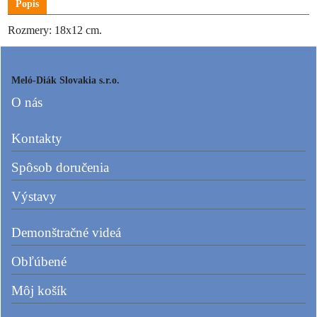
Popis
Rozmery: 18x12 cm.
Meló-Diák Slovakia s.r.o.
O nás
Kontakty
Spôsob doručenia
Výstavy
Demonštračné videá
Obľúbené
Môj košík