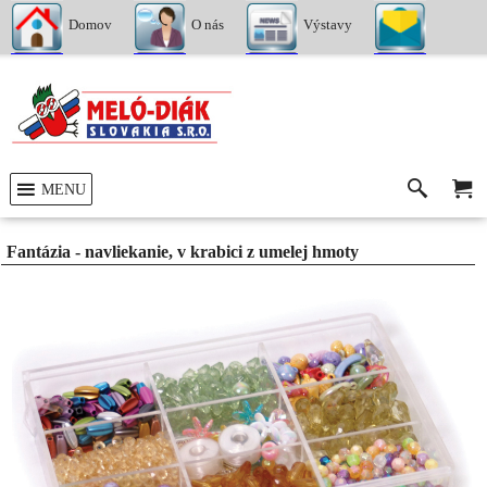
Domov
O nás
Výstavy
Kontakty
MENU
Fantázia - navliekanie, v krabici z umelej hmoty