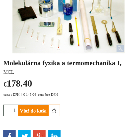
Molekulárna fyzika a termomechanika I,
MCL
178.40
€
cena s DPH
€
145.04
cena bez DPH
Vlož do koša