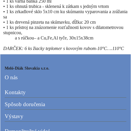
•
1 ks varná banka 250 ml
•
1 ks ohnutá trubica - sklenená k zátkam s jedným vrtom
•
1 ks zrkadlové sklo 5x10 cm ku skúmaniu vyparovania a zrážania
sa
•
1 ks drevená pinzeta na skúmavku, dĺžka: 20 cm
•
1 ks prístroj na znázornenie rozťažnosti kovov s dilatometrovou
stupnicou,
a s rúčkou– a Cu,Fe,Al tyče, 30x15x38cm
DARČEK: 6 ks žiacky teplomer s kovovým rubom-10°C….110°C
Meló-Diák Slovakia s.r.o.
O nás
Kontakty
Spôsob doručenia
Výstavy