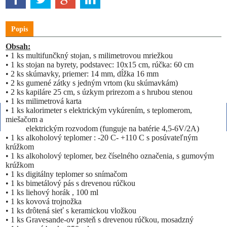
Popis
Obsah:
•
1 ks multifunčkný stojan, s milimetrovou mriežkou
•
1 ks stojan na byrety, podstavec: 10x15 cm, rúčka: 60 cm
•
2 ks skúmavky, priemer: 14 mm, dĺžka 16 mm
•
2 ks gumené zátky s jedným vrtom (ku skúmavkám)
•
2 ks kapiláre 25 cm, s úzkym prirezom a s hrubou
stenou
•
1 ks milimetrová karta
•
1 ks kalorimeter s elektrickým vykúrením, s teplomerom,
miešačom a
elektrickým rozvodom (funguje na batérie 4,5-6V/2A)
•
1 ks alkoholový teplomer : -20 C- +110 C s posúvateľným
krúžkom
•
1 ks alkoholový teplomer, bez číselného označenia, s gumovým
krúžkom
•
1 ks digitálny teplomer so snímačom
•
1 ks bimetálový pás s drevenou rúčkou
•
1 ks liehový horák , 100 ml
•
1 ks kovová trojnožka
•
1 ks drôtená sieť s keramickou vložkou
•
1 ks Gravesande-ov prsteň s drevenou rúčkou, mosadzný