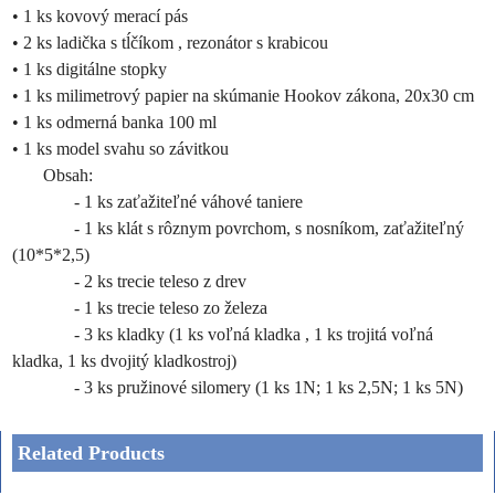
• 1 ks kovový merací pás
• 2 ks ladička s tĺčíkom , rezonátor s krabicou
• 1 ks digitálne stopky
• 1 ks milimetrový papier na skúmanie Hookov zákona, 20x30 cm
• 1 ks odmerná banka 100 ml
• 1 ks model svahu so závitkou
Obsah:
- 1 ks zaťažiteľné váhové taniere
- 1 ks klát s rôznym povrchom, s nosníkom, zaťažiteľný
(10*5*2,5)
- 2 ks trecie teleso z drev
- 1 ks trecie teleso zo železa
- 3 ks kladky (1 ks voľná kladka , 1 ks trojitá voľná
kladka, 1 ks dvojitý kladkostroj)
- 3 ks pružinové silomery (1 ks 1N; 1 ks 2,5N; 1 ks 5N)
Related Products