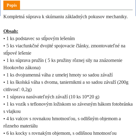
Popis
Kompletná súprava k skúmaniu základných pokusov mechaniky.
Obsah:
• 1 ks podstavec so stĺpovým lešením
• 5 ks viacfunkčné dvojité spojovacie články, zmontovateľné na
stĺpové lešenie
• 1 ks súprava pružín ( 5 ks pružiny rôznej sily na znázornenie
Hookovho zákona)
• 1 ks dvojramenná váha z umelej hmoty so sadou závaží
• 1 ks školská váha s dvoma, taniernikmi a so sadou závaží (200g
citlivosť: 0,2g)
• 1 súprava nasúvateľných závaží (10 ks 10*20 g)
• 1 ks vozík s teflonovým ložiskom so závesným hákom fotobránka
s vlajkou
• 4 ks valcov s rovnakou hmotnosťou, s odlišným objemom a
rôzneho materiálu
• 6 ks kocky s rovnakým objemom, s odlišnou hmotnosťou