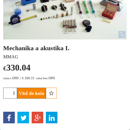
Mechanika a akustika I.
MMAG
330.04
€
cena s DPH
€
268.33
cena bez DPH
Vlož do koša