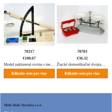
70317
70703
€
100.67
€
36.32
Model naklonená rovina s meniteľým uhlom
Žiacké demonštračné dvojramenné váhy
Kliknite sem pre viac
Kliknite sem pre viac
informácií o produkte
informácií o produkte
Meló-Diák Slovakia s.r.o.