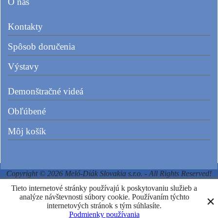
O nás
Kontakty
Spôsob doručenia
Výstavy
Demonštračné videá
Obľúbené
Môj košík
Copyright © 2026 Meló-Diák Slovakia s.r.o. - All Rights Reserved!
Tieto internetové stránky používajú k poskytovaniu služieb a
analýze návštevnosti súbory cookie. Používaním týchto
Powered by ShopFactory
internetových stránok s tým súhlasíte.
Podmienky používania