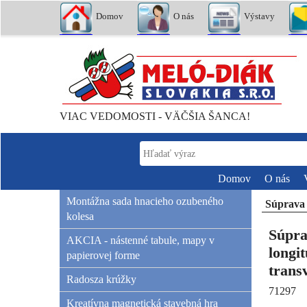
Domov
O nás
Výstavy
VIAC VEDOMOSTI - VÄČŠIA ŠANCA!
Domov
O nás
Montážna sada hnacieho ozubeného
Súprava 
kolesa
Súpra
AKCIA - nástenné tabule, mapy v
longit
papierovej forme
trans
Radosza krúžky
71297
Kreatívna magnetická stavebná hra