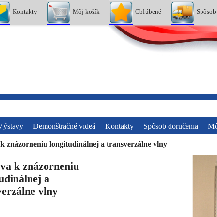
Kontakty
Môj košík
Obľúbené
Spôsob
Výstavy
Demonštračné videá
Kontakty
Spôsob doručenia
Mô
k znázorneniu longitudinálnej a transverzálne vlny
va k znázorneniu
udinálnej a
verzálne vlny