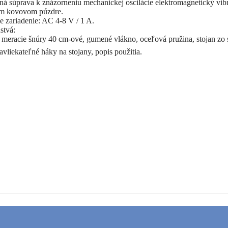
á súprava k znázorneniu mechanickej oscilácie elektromagnetický vibr
m kovovom púzdre.
e zariadenie: AC 4-8 V / 1 A.
stvá:
, meracie šnúry 40 cm-ové, gumené vlákno, oceľová pružina, stojan zo
avliekateľné háky na stojany, popis použitia.