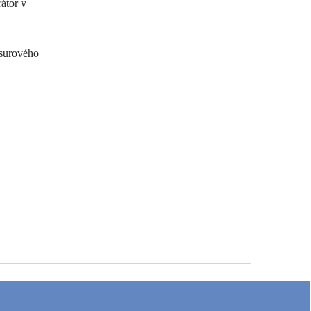
átor v
 surového