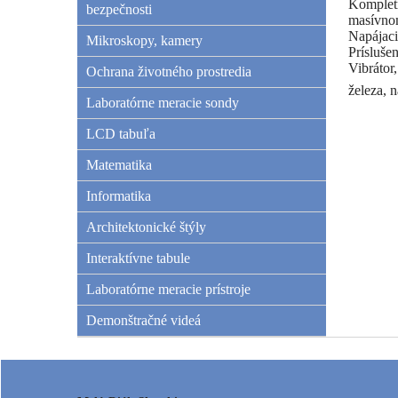
Kompletn
bezpečnosti
masívno
Napájaci
Mikroskopy, kamery
Príslušen
Vibrátor
Ochrana životného prostredia
železa, n
Laboratórne meracie sondy
LCD tabuľa
Matematika
Informatika
Architektonické štýly
Interaktívne tabule
Laboratórne meracie prístroje
Demonštračné videá