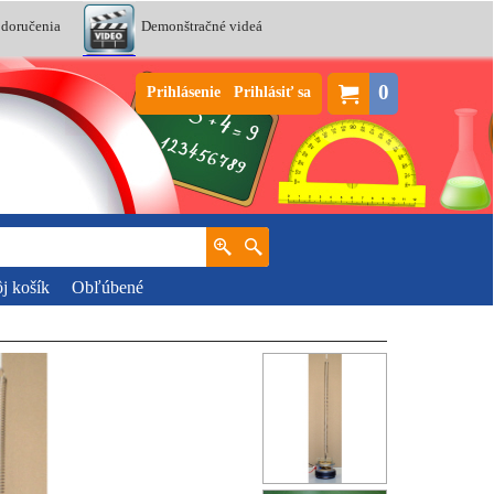
 doručenia
Demonštračné videá
0
Prihlásenie
Prihlásiť sa
j košík
Obľúbené