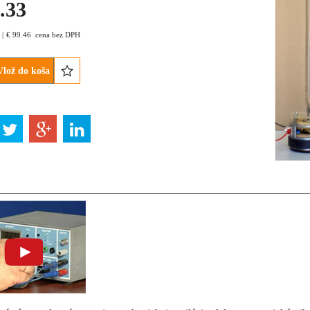
.33
€
99.46
cena bez DPH
Vlož do koša