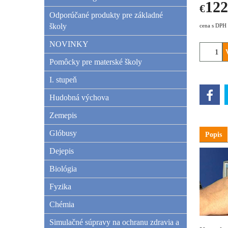
122
€
Odporúčané produkty pre základné
školy
cena s DPH
NOVINKY
Pomôcky pre materské školy
I. stupeň
Hudobná výchova
Zemepis
Glóbusy
Popis
Dejepis
Biológia
Fyzika
Chémia
Simulačné súpravy na ochranu zdravia a