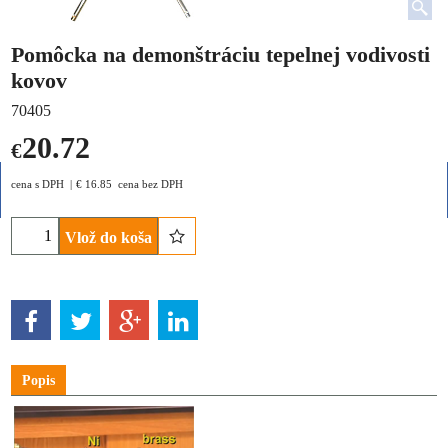
Pomôcka na demonštráciu tepelnej vodivosti
kovov
70405
20.72
€
cena s DPH
€
16.85
cena bez DPH
Vlož do koša
Popis