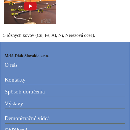
5 rôznych kovov (Cu, Fe, Al, Ni, Nerezová oceľ).
Meló-Diák Slovakia s.r.o.
O nás
Kontakty
Spôsob doručenia
Výstavy
Demonštračné videá