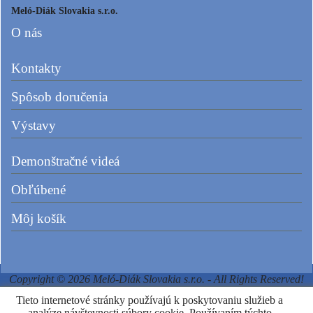
Meló-Diák Slovakia s.r.o.
O nás
Kontakty
Spôsob doručenia
Výstavy
Demonštračné videá
Obľúbené
Môj košík
Copyright © 2026 Meló-Diák Slovakia s.r.o. - All Rights Reserved!
Tieto internetové stránky používajú k poskytovaniu služieb a
analýze návštevnosti súbory cookie. Používaním týchto