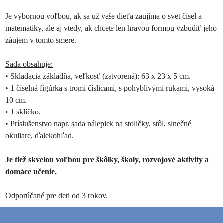
Je výbornou voľbou, ak sa už vaše dieťa zaujíma o svet čísel a
matematiky, ale aj vtedy, ak chcete len hravou formou vzbudiť jeho
záujem v tomto smere.
Sada obsahuje:
• Skladacia základňa, veľkosť (zatvorená): 63 x 23 x 5 cm.
• 1 číselná figúrka s tromi číslicami, s pohyblivými rukami, vysoká
10 cm.
• 1 sklíčko.
• Príslušenstvo napr. sada nálepiek na stoličky, stôl, slnečné
okuliare, ďalekohľad.
Je tiež skvelou voľbou pre škôlky, školy, rozvojové aktivity a
domáce učenie.
Odporúčané pre deti od 3 rokov.