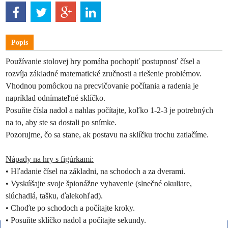
Popis
Používanie stolovej hry pomáha pochopiť postupnosť čísel a
rozvíja základné matematické zručnosti a riešenie problémov.
Vhodnou pomôckou na precvičovanie počítania a radenia je
napríklad odnímateľné sklíčko.
Posuňte čísla nadol a nahlas počítajte, koľko 1-2-3 je potrebných
na to, aby ste sa dostali po snímke.
Pozorujme, čo sa stane, ak postavu na sklíčku trochu zatlačíme.
Nápady na hry s figúrkami:
• Hľadanie čísel na základni, na schodoch a za dverami.
• Vyskúšajte svoje špionážne vybavenie (slnečné okuliare,
slúchadlá, tašku, ďalekohľad).
• Choďte po schodoch a počítajte kroky.
• Posuňte sklíčko nadol a počítajte sekundy.