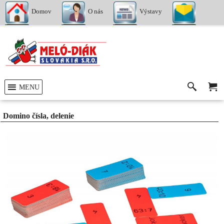
Domov
O nás
Výstavy
Kontakty
MENU
Domino čísla, delenie