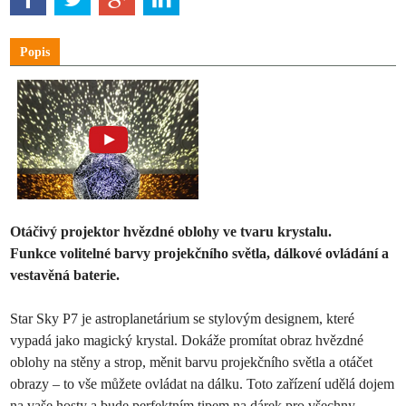
Popis
Otáčivý projektor hvězdné oblohy ve tvaru krystalu.
Funkce volitelné barvy projekčního světla, dálkové ovládání a
vestavěná baterie.
Star Sky P7 je astroplanetárium se stylovým designem, které
vypadá jako magický krystal. Dokáže promítat obraz hvězdné
oblohy na stěny a strop, měnit barvu projekčního světla a otáčet
obrazy – to vše můžete ovládat na dálku. Toto zařízení udělá dojem
na vaše hosty a bude perfektním tipem na dárek pro všechny