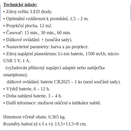
Technické údaje:
• Zdroj světla: LED diody.
• Optimální vzdálenost k promítání, 1,5 – 2 m.
• Projekční plocha, 12 m2.
• Časovač: 15 min., 30 min., 60 min.
• Dálkové ovládání: + (součást sady).
• Nastavitelné parametry: barva a jas projekce.
• Zdroj napájení planetárium: Li-ion baterie, 1500 mAh, micro-
USB 5 V, 1 A.
(vyžadován přídavný napájecí adaptér nebo nabíječka
smartphonu);
dálkové ovládání: baterie CR2025 – 1 ks (není součástí sady).
• Výdrž baterie, 6 – 12 h.
• Doba nabíjení baterie, 3 – 4 h.
• Další informace: možnost otáčení a indikátor nabití.
Hmotnost včetně obalu: 0,365 kg.
Rozměry balení (d x š x v): 13,5×13,5×8 cm.