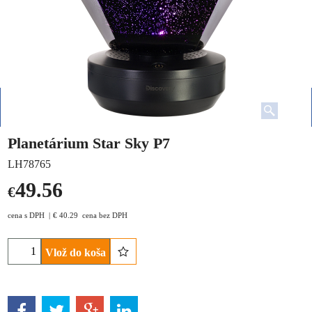
Planetárium Star Sky P7
LH78765
49.56
€
cena s DPH
€
40.29
cena bez DPH
Vlož do koša