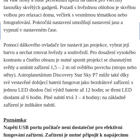
fanoušky skvělých gadgetů. Pozadí s hvězdnou oblohou je skvělou
volbou pro relaxaci doma, večírek s vesmírnou tématikou nebo
fotografování. Pokročilá nastavení umožňují nastavení jasu a
vypnutí v nastaveném čase.
Pomocí dálkového ovladače lze nastavit jas projekce, vybrat její
barvu a nechat rotovat hvězdy a souhvězdí. Pro dosažení vysokého
kontrastu a čistého obrazu je nutné spustit projekci se zhasnutými
světly a umístit zařízení 1,5 – 2 m od světlého povrchu (stropu nebo
stěny). Astroplanetárium Discovery Star Sky P7 může také díky
své vestavěné dobíjecí baterii fungovat jako bezdrátové zařízení: s
jednou LED diodou činí výdrž baterie až 12 hodin; se třemi LED
diodami až 6 hodin. Plné nabití trvá 3 – 4 hodiny; na základně
zařízení je indikátor nabití.
Poznámka
:
Napětí USB portu počítače není dostatečné pro efektivní
fungování zařízení. Zařízení je nutné připojit k napájecímu