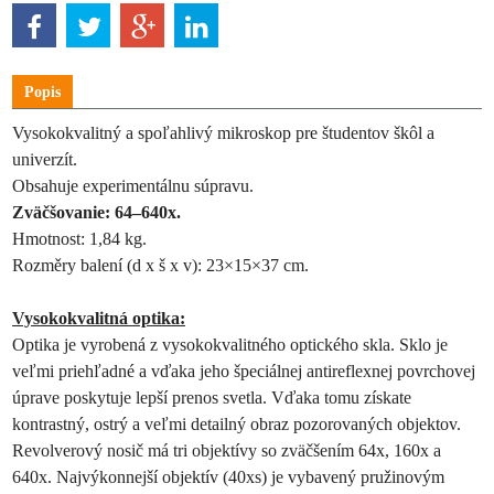
Popis
Vysokokvalitný a spoľahlivý mikroskop pre študentov škôl a
univerzít.
Obsahuje experimentálnu súpravu.
Zväčšovanie: 64–640x.
Hmotnost: 1,84 kg.
Rozměry balení (d x š x v): 23×15×37 cm.
Vysokokvalitná optika:
Optika je vyrobená z vysokokvalitného optického skla. Sklo je
veľmi priehľadné a vďaka jeho špeciálnej antireflexnej povrchovej
úprave poskytuje lepší prenos svetla. Vďaka tomu získate
kontrastný, ostrý a veľmi detailný obraz pozorovaných objektov.
Revolverový nosič má tri objektívy so zväčšením 64x, 160x a
640x. Najvýkonnejší objektív (40xs) je vybavený pružinovým