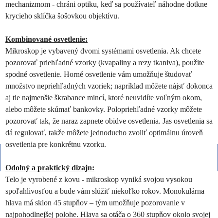
mechanizmom - chráni optiku, keď sa používateľ náhodne dotkne
krycieho sklíčka šošovkou objektívu.
Kombinované osvetlenie:
Mikroskop je vybavený dvomi systémami osvetlenia. Ak chcete
pozorovať priehľadné vzorky (kvapaliny a rezy tkaniva), použite
spodné osvetlenie. Horné osvetlenie vám umožňuje študovať
množstvo nepriehľadných vzoriek; napríklad môžete nájsť dokonca
aj tie najmenšie škrabance mincí, ktoré neuvidíte voľným okom,
alebo môžete skúmať bankovky. Polopriehľadné vzorky môžete
pozorovať tak, že naraz zapnete obidve osvetlenia. Jas osvetlenia sa
dá regulovať, takže môžete jednoducho zvoliť optimálnu úroveň
osvetlenia pre konkrétnu vzorku.
Odolný a praktický dizajn:
Telo je vyrobené z kovu - mikroskop vyniká svojou vysokou
spoľahlivosťou a bude vám slúžiť niekoľko rokov. Monokulárna
hlava má sklon 45 stupňov – tým umožňuje pozorovanie v
najpohodlnejšej polohe. Hlava sa otáča o 360 stupňov okolo svojej