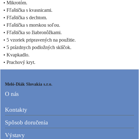
•
Mikrotóm.
•
Fľaštička s kvasnicami.
•
Fľaštička s dechtom.
•
Fľaštička s morskou soľou.
•
Fľaštička so žiabronôžkami.
•
5 vzoriek pripravených na použitie.
•
5 prázdnych podložných sklíčok.
•
Kvapkadlo.
•
Prachový kryt.
Meló-Diák Slovakia s.r.o.
O nás
Kontakty
Spôsob doručenia
Výstavy