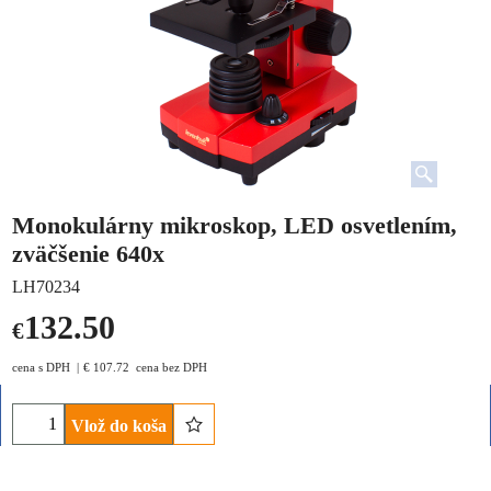
Monokulárny mikroskop, LED osvetlením,
zväčšenie 640x
LH70234
132.50
€
cena s DPH
€
107.72
cena bez DPH
Vlož do koša