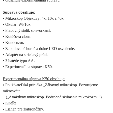
•
Obsahuje experimentálnu súpravu.
Súprava obsahuje:
•
Mikroskop Objektívy: 4x, 10x a 40x.
•
Okulár: WF16x.
•
Pracovný stolík so svorkami.
•
Kotúčová clona.
•
Kondenzor.
•
Zabudované horné a dolné LED osvetlenie.
•
Adaptér na striedavý prúd.
•
3 batérie typu AA.
•
Experimentálna súprava K50.
Experimentálna súprava K50 obsahuje:
•
Používateľská príručka „Zábavný mikroskop. Pozorujeme
mikrosvět“
(„Atraktívny mikroskop. Podrobné skúmanie mikrokozmu“).
•
Kliešte.
•
Liaheň pre žiabronôžky.