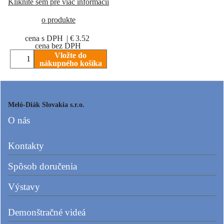
Kliknite sem pre viac informácií
o produkte
cena s DPH
€
3.52
cena bez DPH
Vložte do
nákupného košíka
Meló-Diák Slovakia s.r.o.
O nás
Kontakty
Spôsob doručenia
Výstavy
Demonštračné videá