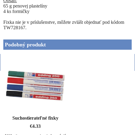
Obsah:
65 g
penovej plastelíny
4 ks formičky
Fixka nie je v príslušenstve, môžete zvlášt objednať pod kódom
TW728167.
Podobný produkt
Suchostierateľné fixky
€
4.33