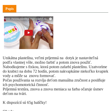
Popis
Unikátna plastelína, veľmi príjemná na
dotyk je nastaviteľná
podľa vlastnej vôle, možno farbiť a potom znova použiť.
Nabodkujeme s fixkou, ktorá potom zafarbí plastelínu. Uzatvoríme
do krabici na dobu 72 hodín, potom nakvapkáme niekoľko kvapiek
vody a môže sa
znovu formovať.
Počas používania sa rozvíja deťom manuálna zručnost a posilňuje
ich psychomotorická činnosť.
Príjemná textúra, znova a znova meniaca sa farba očaruje úsmev
deťom na tvári.
K dispozícií sú 65g balíčky!