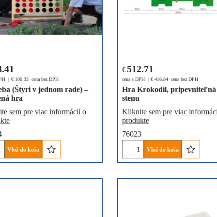
3.41
512.71
€
DPH
€
100.33
cena bez DPH
cena s DPH
€
416.84
cena bez DPH
ba (Štyri v jednom rade) –
Hra Krokodil, pripevniteľná
ená hra
stenu
ite sem pre viac informácií o
Kliknite sem pre viac informáci
kte
produkte
4
76023
Vlož do koša
Vlož do koša