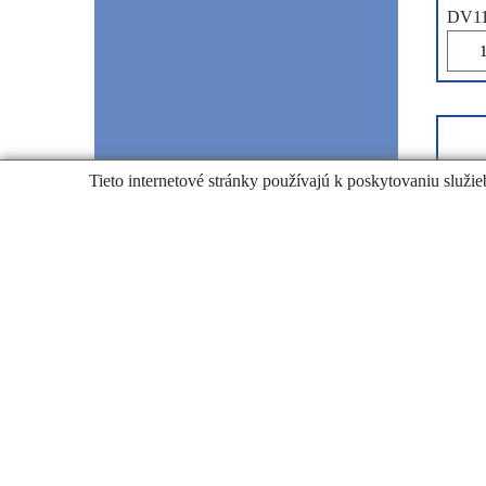
DV1
Tieto internetové stránky používajú k poskytovaniu služie
13
€
cena s 
Čísla
foto
Klikn