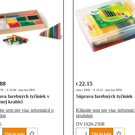
.88
22.15
€
DPH
€
34.86
cena bez DPH
cena s DPH
€
18.01
cena bez DPH
va farebných tyčiniek v
Súprava farebných tyčiniek
nej krabici
ite sem pre viac informácií o
Kliknite sem pre viac informáci
kte
produkte
6
DV1028-250R
Vlož do koša
Vlož do koša