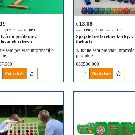
.19
13.08
€
DPH
€
23.73
cena bez DPH
cena s DPH
€
10.63
cena bez DPH
tyčí na počítanie z
Spájateľné farebné kocky, v
klovaného dreva
farbách
ite sem pre viac informácií o
Kliknite sem pre viac informáci
kte
produkte
07.000
080580.000
Vlož do koša
Vlož do koša