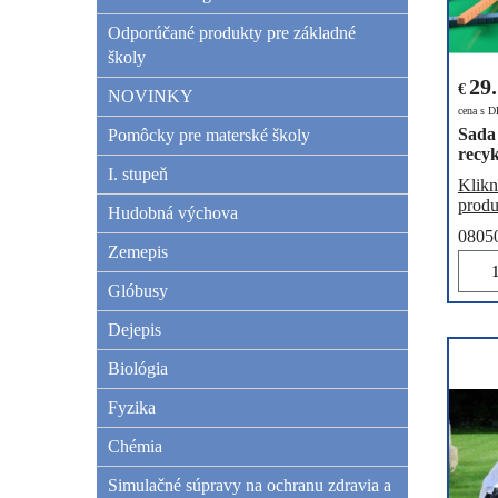
Odporúčané produkty pre základné
školy
29
€
NOVINKY
cena s 
Sada 
Pomôcky pre materské školy
recy
I. stupeň
Klikn
produ
Hudobná výchova
0805
Zemepis
Glóbusy
Dejepis
Biológia
Fyzika
Chémia
Simulačné súpravy na ochranu zdravia a