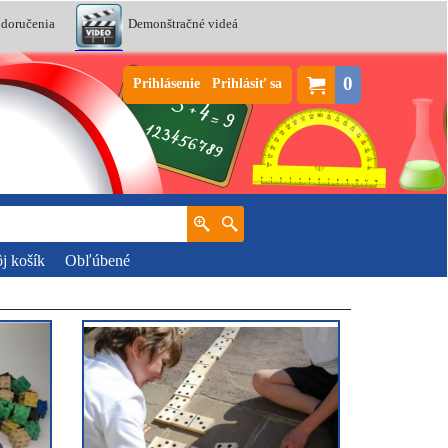
 doručenia
Demonštračné videá
0
Prihlásenie
Prihlásiť sa
j košík
Obľúbené