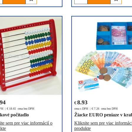
.94
8.93
€
DPH
€
18.65
cena bez DPH
cena s DPH
€
7.26
cena bez DPH
kové počítadlo
Žiacke EURO peniaze v krab
ite sem pre viac informácií o
Kliknite sem pre viac informáci
kte
produkte