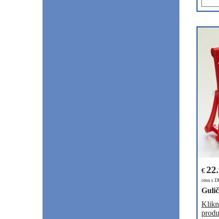
22
€
cena s 
Gulič
Klikn
produ