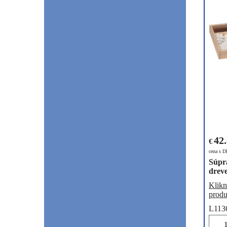
42
€
cena s 
Súpra
dreve
Klikn
produ
L113