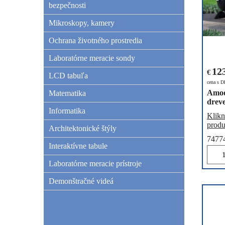
bezpečnosti
Mikroskopy, kamery
Ochrana životného prostredia
Laboratórne meracie sondy
12
€
LCD tabuľa
cena s 
Amoe
Matematika
drev
Informatika
Klikn
produ
Architektonické štýly
7477
Interaktívne tabule
Laboratórne meracie prístroje
Demonštračné videá