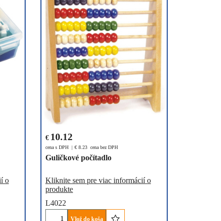
10.12
€
cena s DPH
€
8.23
cena bez DPH
Guličkové počítadlo
í o
Kliknite sem pre viac informácií o
produkte
L4022
Vlož do koša