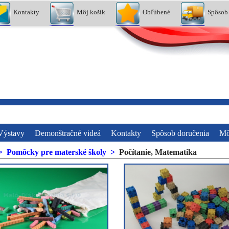
Kontakty
Môj košík
Obľúbené
Spôsob
Výstavy
Demonštračné videá
Kontakty
Spôsob doručenia
Mô
>
Pomôcky pre materské školy
>
Počítanie, Matematika