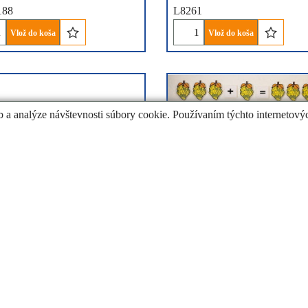
188
L8261
Vlož do koša
Vlož do koša
b a analýze návštevnosti súbory cookie. Používaním týchto internetovýc
.52
54.03
€
DPH
€
10.99
cena bez DPH
cena s DPH
€
43.93
cena bez DPH
, množstvo od 1 do 10 s
Demonštračná súprava čísli
kartami
a matematických úkonových
kariet, ANANÁS
ite sem pre viac informácií o
Kliknite sem pre viac informáci