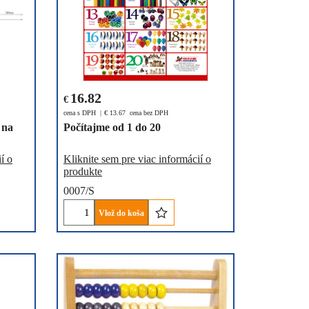
16.82
€
cena s DPH
€
13.67
cena bez DPH
 na
Počítajme od 1 do 20
í o
Kliknite sem pre viac informácií o
produkte
0007/S
Vlož do koša