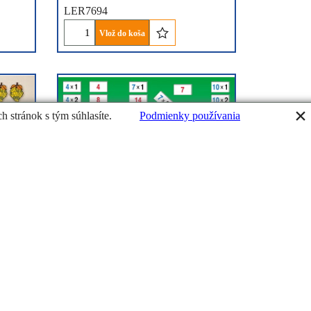
LER7694
Vlož do koša
h stránok s tým súhlasíte.
Podmienky používania
21.20
€
cena s DPH
€
17.24
cena bez DPH
cových
Naučiť sa násobiť
í o
Kliknite sem pre viac informácií o