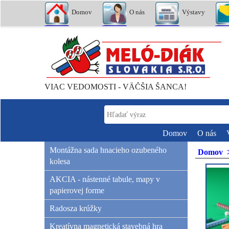
Domov
O nás
Výstavy
VIAC VEDOMOSTI - VÄČŠIA ŠANCA!
Domov
O nás
Montážna sada hnacieho ozubeného
Domov
kolesa
AKCIA - nástenné tabule, mapy v
papierovej forme
Radosza krúžky
Kreatívna magnetická stavebná hra