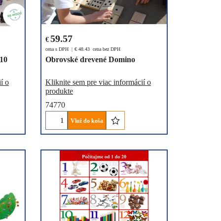
59.57
€
cena s DPH
€
48.43
cena bez DPH
 10
Obrovské drevené Domino
í o
Kliknite sem pre viac informácií o
produkte
74770
Vlož do koša