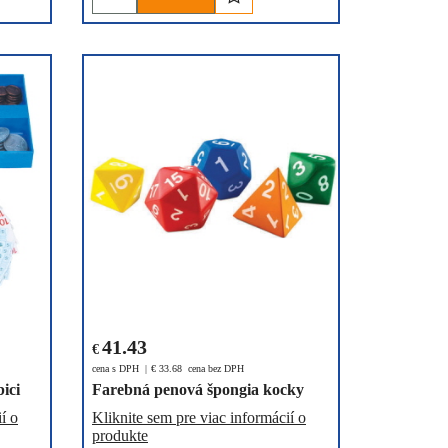
41.43
€
cena s DPH
€
33.68
cena bez DPH
ici
Farebná penová špongia kocky
í o
Kliknite sem pre viac informácií o
produkte