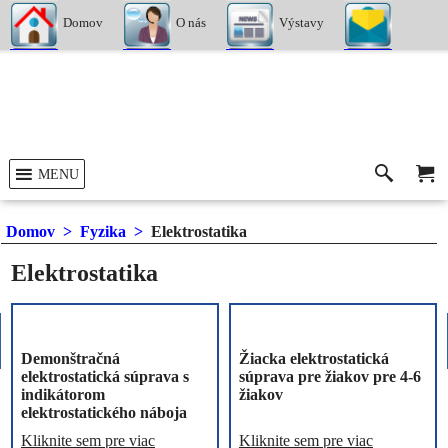
Domov
O nás
Výstavy
Kontakty
MENU
Domov
>
Fyzika
>
Elektrostatika
Elektrostatika
Demonštračná
Žiacka elektrostatická
elektrostatická súprava s
súprava pre žiakov pre 4-6
indikátorom
žiakov
elektrostatického náboja
Kliknite sem pre viac
Kliknite sem pre viac