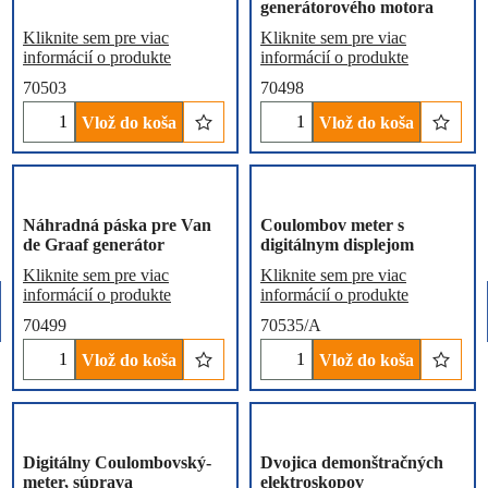
generátorového motora
Kliknite sem pre viac
Kliknite sem pre viac
informácií o produkte
informácií o produkte
70503
70498
Vlož do koša
Vlož do koša
Náhradná páska pre Van
Coulombov meter s
de Graaf generátor
digitálnym displejom
Kliknite sem pre viac
Kliknite sem pre viac
informácií o produkte
informácií o produkte
70499
70535/A
Vlož do koša
Vlož do koša
Digitálny Coulombovský-
Dvojica demonštračných
meter, súprava
elektroskopov