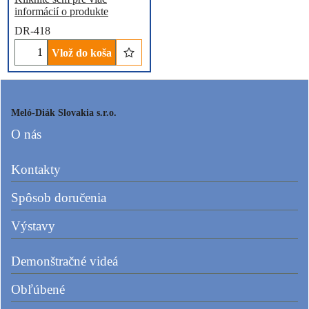
informácií o produkte
DR-418
Vlož do koša
Meló-Diák Slovakia s.r.o.
O nás
Kontakty
Spôsob doručenia
Výstavy
Demonštračné videá
Obľúbené