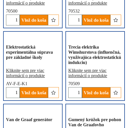
informácií o produkte
informácií o produkte
70500
70532
Vlož do koša
Vlož do koša
Elektrostatická
Trecia elektrika
experimentálna súprava
Wimshurstova (influenčná,
pre základné školy
využívajúca elektrostatickú
indukciu)
Kliknite sem pre viac
Kliknite sem pre viac
informácií o produkte
informácií o produkte
AV-F-E-K1
70509
Vlož do koša
Vlož do koša
Van de Graaf generátor
Gumený krúžok pre pohon
Van de Graafovho